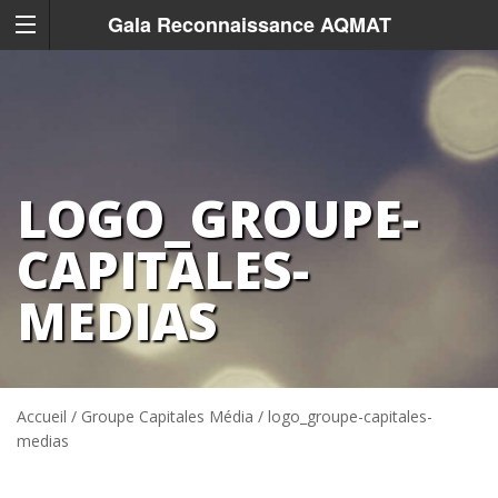
Gala Reconnaissance AQMAT
LOGO_GROUPE-
CAPITALES-
MEDIAS
Accueil
/
Groupe Capitales Média
/
logo_groupe-capitales-
medias